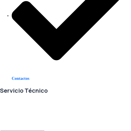
Contactos
Servicio Técnico
En RETECSA trabajamos para ofrecerle las mejores soluciones ante
sus necesidades de repuestos y servicio. Contamos con un eficiente
stock de repuestos, así como un ágil sistema de importaciones, para
solventar sus requerimientos con exactitud, a la mayor brevedad.